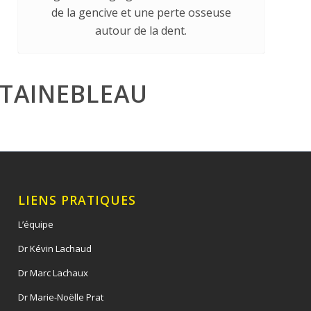
de la gencive et une perte osseuse
autour de la dent.
NTAINEBLEAU
LIENS PRATIQUES
L’équipe
Dr Kévin Lachaud
Dr Marc Lachaux
Dr Marie-Noëlle Prat